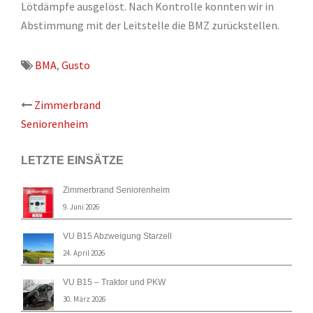
Lötdämpfe ausgelöst. Nach Kontrolle konnten wir in
Abstimmung mit der Leitstelle die BMZ zurückstellen.
BMA
,
Gusto
Beitrags-
Zimmerbrand
Seniorenheim
Navigation
LETZTE EINSÄTZE
Zimmerbrand Seniorenheim
9. Juni 2026
VU B15 Abzweigung Starzell
24. April 2026
VU B15 – Traktor und PKW
30. März 2026