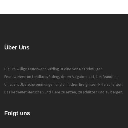
Über Uns
Die Freiwillige Feuerwehr Sulding ist eine von 67 Freiwilligen
Feuerwehren im Landkreis Erding, deren Aufgabe es ist, bei Bränden,
Unfällen, Überschwemmungen und ähnlichen Ereignissen Hilfe zu leisten.
Das bedeutet Menschen und Tiere zu retten, zu schützen und zu bergen.
Folgt uns