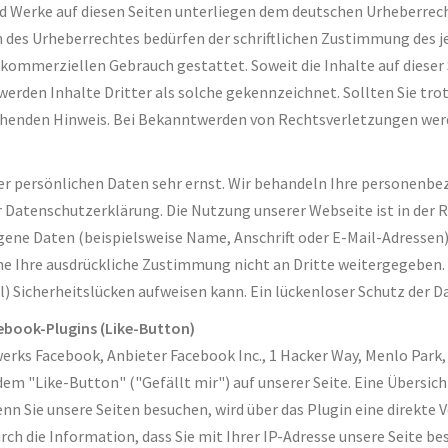
und Werke auf diesen Seiten unterliegen dem deutschen Urheberrech
 des Urheberrechtes bedürfen der schriftlichen Zustimmung des j
ht kommerziellen Gebrauch gestattet. Soweit die Inhalte auf dieser
werden Inhalte Dritter als solche gekennzeichnet. Sollten Sie tr
henden Hinweis. Bei Bekanntwerden von Rechtsverletzungen werd
rer persönlichen Daten sehr ernst. Wir behandeln Ihre personenb
er Datenschutzerklärung. Die Nutzung unserer Webseite ist in de
ene Daten (beispielsweise Name, Anschrift oder E-Mail-Adressen) 
ohne Ihre ausdrückliche Zustimmung nicht an Dritte weitergegeben.
) Sicherheitslücken aufweisen kann. Ein lückenloser Schutz der Dat
ebook-Plugins (Like-Button)
erks Facebook, Anbieter Facebook Inc., 1 Hacker Way, Menlo Park, 
 "Like-Button" ("Gefällt mir") auf unserer Seite. Eine Übersicht
nn Sie unsere Seiten besuchen, wird über das Plugin eine direkt
rch die Information, dass Sie mit Ihrer IP-Adresse unsere Seite 