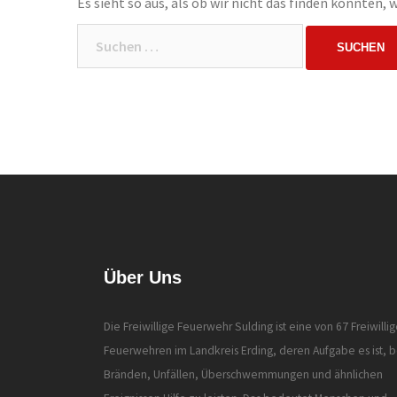
Es sieht so aus, als ob wir nicht das finden konnten,
Suchen
nach:
Über Uns
Die Freiwillige Feuerwehr Sulding ist eine von 67 Freiwilli
Feuerwehren im Landkreis Erding, deren Aufgabe es ist, b
Bränden, Unfällen, Überschwemmungen und ähnlichen