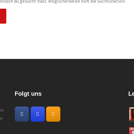
 wonach du gesucht hast. Möglicherweise hilft die Suchfunktion.
Folgt uns
L
gen
ei