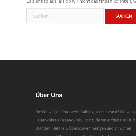
Es sieht so aus, als ob wir nicht das finden konnten,
Suchen
nach:
Über Uns
Die Freiwillige Feuerwehr Sulding ist eine von 67 Freiwilli
Feuerwehren im Landkreis Erding, deren Aufgabe es ist, b
Bränden, Unfällen, Überschwemmungen und ähnlichen