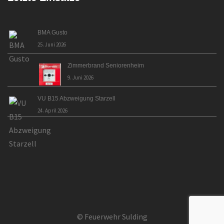
BMA Gusto
25. Juni 2026
Zimmerbrand Seniorenheim
9. Juni 2026
VU B15 Abzweigung Starzell
24. April 2026
© Feuerwehr Sulding