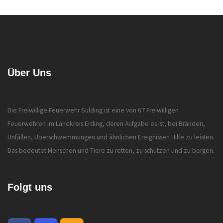
Über Uns
Die Freiwillige Feuerwehr Sulding ist eine von 67 Freiwilligen
Feuerwehren im Landkreis Erding, deren Aufgabe es ist, bei Bränden,
Unfällen, Überschwemmungen und ähnlichen Ereignissen Hilfe zu leisten.
Das bedeutet Menschen und Tiere zu retten, zu schützen und zu bergen.
Folgt uns