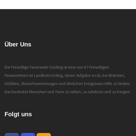
Über Uns
Die Freiwillige Feuerwehr Sulding ist eine von 67 Freiwilligen
Feuerwehren im Landkreis Erding, deren Aufgabe es ist, bei Bränden,
Unfällen, Überschwemmungen und ähnlichen Ereignissen Hilfe zu leisten.
Das bedeutet Menschen und Tiere zu retten, zu schützen und zu bergen.
Folgt uns