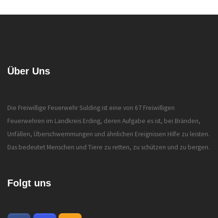
Über Uns
Die Freiwillige Feuerwehr Sulding ist eine von 67 Freiwilligen
Feuerwehren im Landkreis Erding, deren Aufgabe es ist, bei Bränden,
Unfällen, Überschwemmungen und ähnlichen Ereignissen Hilfe zu leisten.
Das bedeutet Menschen und Tiere zu retten, zu schützen und zu bergen.
Folgt uns