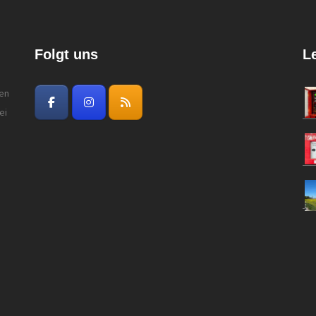
Folgt uns
L
gen
ei