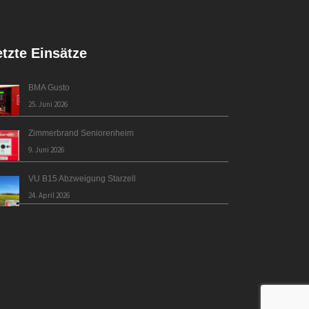
etzte Einsätze
BMA Gusto
25. Juni 2026
Zimmerbrand Seniorenheim
9. Juni 2026
VU B15 Abzweigung Starzell
24. April 2026