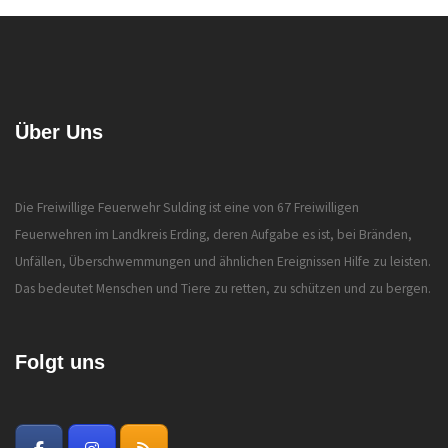
Über Uns
Die Freiwillige Feuerwehr Sulding ist eine von 67 Freiwilligen
Feuerwehren im Landkreis Erding, deren Aufgabe es ist, bei Bränden,
Unfällen, Überschwemmungen und ähnlichen Ereignissen Hilfe zu leisten.
Das bedeutet Menschen und Tiere zu retten, zu schützen und zu bergen.
Folgt uns