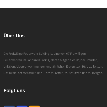
Über Uns
Die Freiwillige Feuerwehr Sulding ist eine von 67 Freiwilligen
Feuerwehren im Landkreis Erding, deren Aufgabe es ist, bei Bränden,
Unfällen, Überschwemmungen und ähnlichen Ereignissen Hilfe zu leisten.
Das bedeutet Menschen und Tiere zu retten, zu schützen und zu bergen.
Folgt uns