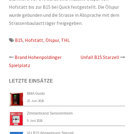
Hofstätt bis zur B15 bei Quick festgestellt. Die Ölspur
wurde gebunden und die Strasse in Absprache mit dem
Strassenbaulastträger freigegeben.
B15
,
Hofstätt
,
Ölspur
,
THL
Beitrags-
Brand Hohenpoldinger
Unfall B15 Starzell
Spielplatz
Navigation
LETZTE EINSÄTZE
BMA Gusto
25. Juni 2026
Zimmerbrand Seniorenheim
9. Juni 2026
VU B15 Abzweigung Starzell