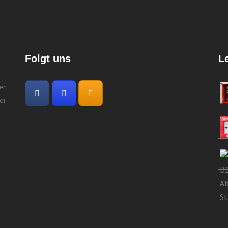
Folgt uns
L
gen
ei