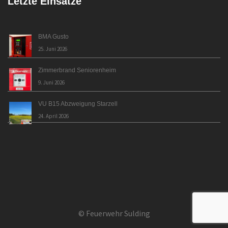
Letzte Einsätze
BMA Gusto
25. Juni 2026
Zimmerbrand Seniorenheim
9. Juni 2026
VU B15 Abzweigung Starzell
24. April 2026
© Feuerwehr Sulding