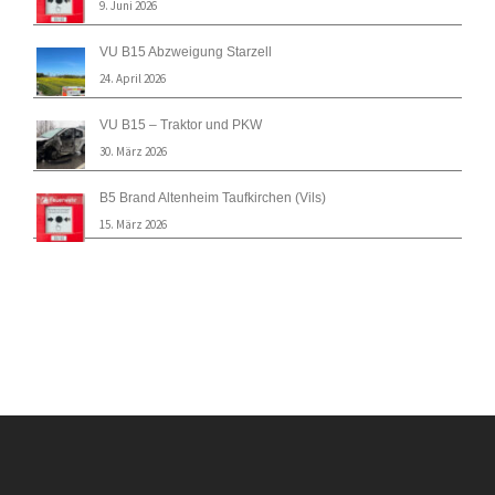
9. Juni 2026
VU B15 Abzweigung Starzell
24. April 2026
VU B15 – Traktor und PKW
30. März 2026
B5 Brand Altenheim Taufkirchen (Vils)
15. März 2026