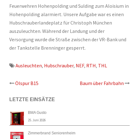
Feuerwehren Hohenpolding und Sulding zum Aloisium in
Hohenpolding alarmiert. Unsere Aufgabe war es einen
Hubschrauberlandeplatz für Christoph München
auszuleuchten. Während der Landung und der
Versorgung wurde die Straße zwischen der VR-Bank und
der Tankstelle Brenninger gesperrt.
Ausleuchten
,
Hubschrauber
,
NEF
,
RTH
,
THL
Beitrags-
Ölspur B15
Baum über Fahrbahn
Navigation
LETZTE EINSÄTZE
BMA Gusto
25. Juni 2026
Zimmerbrand Seniorenheim