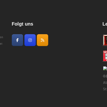
Folgt uns
L
gen
ei