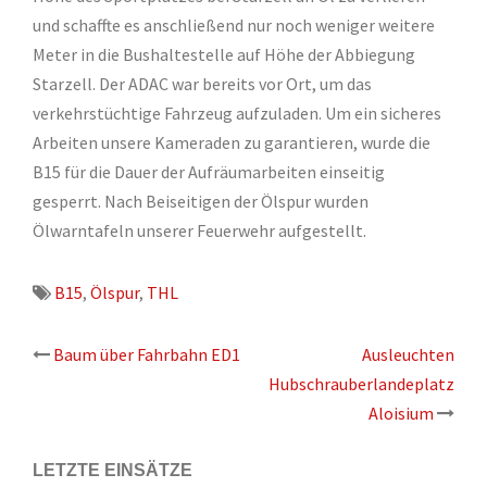
und schaffte es anschließend nur noch weniger weitere
Meter in die Bushaltestelle auf Höhe der Abbiegung
Starzell. Der ADAC war bereits vor Ort, um das
verkehrstüchtige Fahrzeug aufzuladen. Um ein sicheres
Arbeiten unsere Kameraden zu garantieren, wurde die
B15 für die Dauer der Aufräumarbeiten einseitig
gesperrt. Nach Beiseitigen der Ölspur wurden
Ölwarntafeln unserer Feuerwehr aufgestellt.
B15
,
Ölspur
,
THL
Beitrags-
Baum über Fahrbahn ED1
Ausleuchten
Hubschrauberlandeplatz
Navigation
Aloisium
LETZTE EINSÄTZE