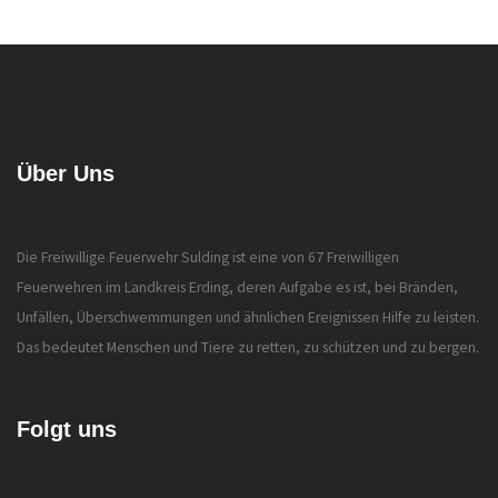
Über Uns
Die Freiwillige Feuerwehr Sulding ist eine von 67 Freiwilligen
Feuerwehren im Landkreis Erding, deren Aufgabe es ist, bei Bränden,
Unfällen, Überschwemmungen und ähnlichen Ereignissen Hilfe zu leisten.
Das bedeutet Menschen und Tiere zu retten, zu schützen und zu bergen.
Folgt uns