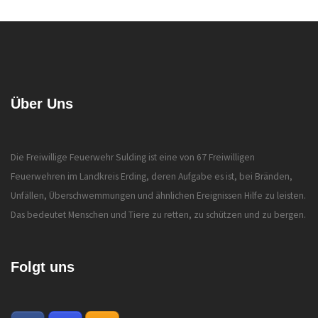
Über Uns
Die Freiwillige Feuerwehr Sulding ist eine von 67 Freiwilligen
Feuerwehren im Landkreis Erding, deren Aufgabe es ist, bei Bränden,
Unfällen, Überschwemmungen und ähnlichen Ereignissen Hilfe zu leisten.
Das bedeutet Menschen und Tiere zu retten, zu schützen und zu bergen.
Folgt uns