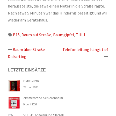
herausstellte, die etwa einen Meter in die Straße ragte.
Nach etwa 5 Minuten war das Hindernis beseitigt und wir
wieder am Gerätehaus.
B15
,
Baum auf Straße
,
Baumgipfel
,
THL1
Beitrags-
Baum über Straße
Telefonleitung hängt tief
Dickarting
Navigation
LETZTE EINSÄTZE
BMA Gusto
25. Juni 2026
Zimmerbrand Seniorenheim
9. Juni 2026
VU B15 Abzweigung Starzell