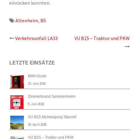
einrücken konnten.
Altenheim
,
B5
Beitrags-
Verkehrsunfall LA33
VU B15 – Traktor und PKW
Navigation
LETZTE EINSÄTZE
BMA Gusto
25. Juni 2026
Zimmerbrand Seniorenheim
9. Juni 2026
VU B15 Abzweigung Starzell
24. April 2026
VU B15 – Traktor und PKW