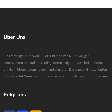
Über Uns
Die Freiwillige Feuerwehr Sulding ist eine von 67 Freiwilligen
Feuerwehren im Landkreis Erding, deren Aufgabe es ist, bei Bränden,
Unfällen, Überschwemmungen und ähnlichen Ereignissen Hilfe zu leisten.
Das bedeutet Menschen und Tiere zu retten, zu schützen und zu bergen.
Folgt uns