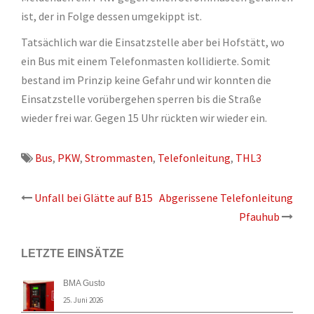
ist, der in Folge dessen umgekippt ist.
Tatsächlich war die Einsatzstelle aber bei Hofstätt, wo
ein Bus mit einem Telefonmasten kollidierte. Somit
bestand im Prinzip keine Gefahr und wir konnten die
Einsatzstelle vorübergehen sperren bis die Straße
wieder frei war. Gegen 15 Uhr rückten wir wieder ein.
Bus
,
PKW
,
Strommasten
,
Telefonleitung
,
THL3
Beitrags-
Unfall bei Glätte auf B15
Abgerissene Telefonleitung
Pfauhub
Navigation
LETZTE EINSÄTZE
BMA Gusto
25. Juni 2026