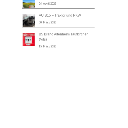
24. April 2026
VU B15 – Traktor und PKW
30. März 2026
B5 Brand Altenheim Taufkirchen
(Vils)
15. März 2026