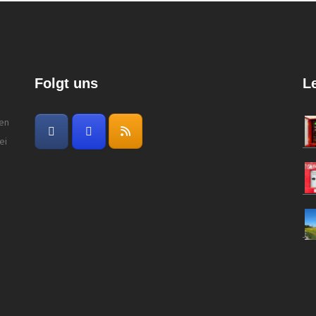
Folgt uns
L
gen
ei