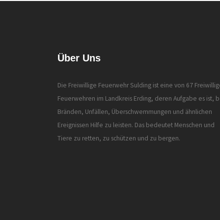
Über Uns
Die Freiwillige Feuerwehr Sulding ist eine von 67 Freiwilli
Feuerwehren im Landkreis Erding, deren Aufgabe es ist, b
Bränden, Unfällen, Überschwemmungen und ähnlichen
Ereignissen Hilfe zu leisten. Das bedeutet Menschen und
Tiere zu retten, zu schützen und zu bergen.