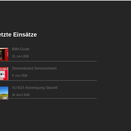
etzte Einsätze
BMA Gusto
25. Juni 2026
Zimmerbrand Seniorenheim
9. Juni 2026
VU B15 Abzweigung Starzell
24. April 2026