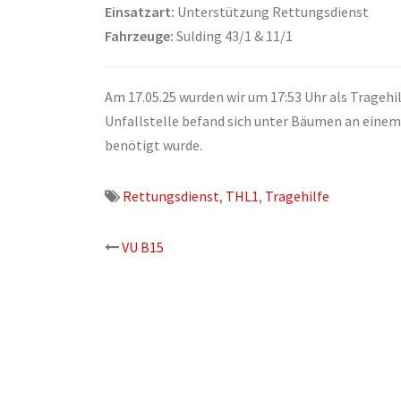
Einsatzart:
Unterstützung Rettungsdienst
Fahrzeuge:
Sulding 43/1 & 11/1
Am 17.05.25 wurden wir um 17:53 Uhr als Tragehi
Unfallstelle befand sich unter Bäumen an einem
benötigt wurde.
Rettungsdienst
,
THL1
,
Tragehilfe
Beitrags-
VU B15
Navigation