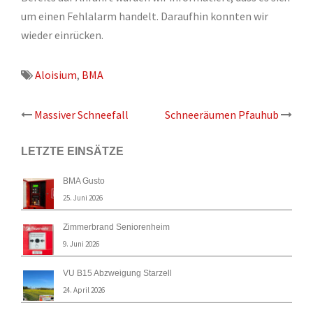
um einen Fehlalarm handelt. Daraufhin konnten wir
wieder einrücken.
Aloisium
,
BMA
Beitrags-
Massiver Schneefall
Schneeräumen Pfauhub
Navigation
LETZTE EINSÄTZE
BMA Gusto
25. Juni 2026
Zimmerbrand Seniorenheim
9. Juni 2026
VU B15 Abzweigung Starzell
24. April 2026