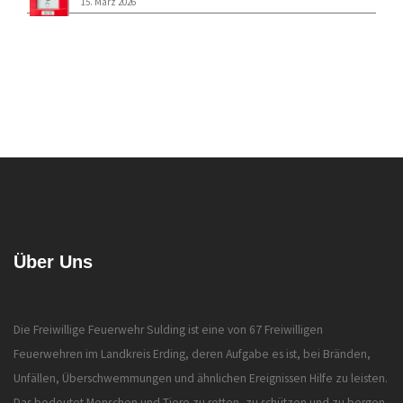
15. März 2026
Über Uns
Die Freiwillige Feuerwehr Sulding ist eine von 67 Freiwilligen
Feuerwehren im Landkreis Erding, deren Aufgabe es ist, bei Bränden,
Unfällen, Überschwemmungen und ähnlichen Ereignissen Hilfe zu leisten.
Das bedeutet Menschen und Tiere zu retten, zu schützen und zu bergen.