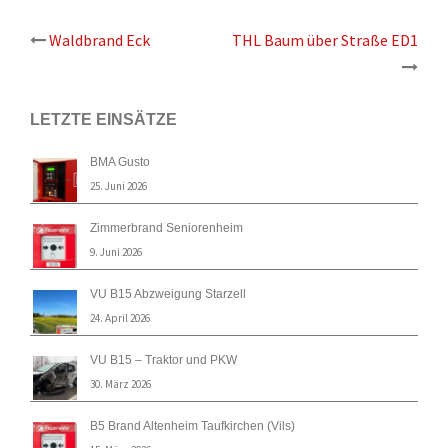
Beitrags-
Waldbrand Eck
THL Baum über Straße ED1
Navigation
LETZTE EINSÄTZE
BMA Gusto
25. Juni 2026
Zimmerbrand Seniorenheim
9. Juni 2026
VU B15 Abzweigung Starzell
24. April 2026
VU B15 – Traktor und PKW
30. März 2026
B5 Brand Altenheim Taufkirchen (Vils)