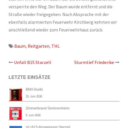
versperrte den Weg. Der Baum wurde entfernt und die
Straße wieder freigegeben. Nach Absprache mit der
ebenfalls alarmierten Feuerwehr Kirchberg kehrten wir
anschließend wieder zum Feuerwehrhaus zurück.
Baum
,
Reitgarten
,
THL
Beitrags-
Unfall B15 Starzell
Sturmtief Friederike
Navigation
LETZTE EINSÄTZE
BMA Gusto
25. Juni 2026
Zimmerbrand Seniorenheim
9. Juni 2026
VU B15 Abzweigung Starzell