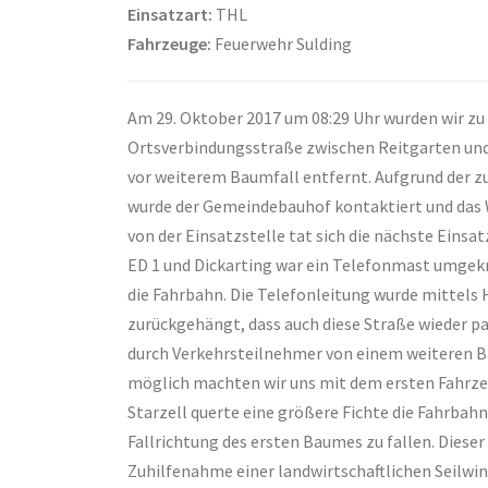
Einsatzart:
THL
Fahrzeuge:
Feuerwehr Sulding
Am 29. Oktober 2017 um 08:29 Uhr wurden wir zu
Ortsverbindungsstraße zwischen Reitgarten und
vor weiterem Baumfall entfernt. Aufgrund der 
wurde der Gemeindebauhof kontaktiert und das W
von der Einsatzstelle tat sich die nächste Einsa
ED 1 und Dickarting war ein Telefonmast umgekni
die Fahrbahn. Die Telefonleitung wurde mittels 
zurückgehängt, dass auch diese Straße wieder p
durch Verkehrsteilnehmer von einem weiteren Ba
möglich machten wir uns mit dem ersten Fahrze
Starzell querte eine größere Fichte die Fahrbah
Fallrichtung des ersten Baumes zu fallen. Diese
Zuhilfenahme einer landwirtschaftlichen Seilw