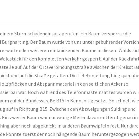
 einem Sturmschadeneinsatz gerufen. Ein Baum versperrte die
 Burgharting. Der Baum wurde von uns unter gebührender Vorsich
zu erwartenden weiteren einknickenden Bäume in diesem Waldstüc
aldstück für den kompletten Verkehr gesperrt. Auf der Rückfahr
tzstelle auf. Auf der Ortsverbindungsstraße zwischen der Kreisstr
ckt und auf die Straße gefallen. Die Telefonleitung hing quer üb
Holzpflöcken und Abspannmaterial in den seitlichen Acker so
assierbar war. Noch während des Telefonmasteinsatzes wurden wi
um auf der Bundesstraße B15 in Kenntnis gesetzt. So schnell wie
ug auf in Richtung B15. Zwischen den Abzweigungen Sulding und
n. Ein zweiter Baum war nur wenige Meter davon entfernt genau in
r hing aber noch abgeknickt in anderen Baumwipfeln fest. Nur dur
inde konnte zuerst der noch hängende Baum heruntergezogen wer