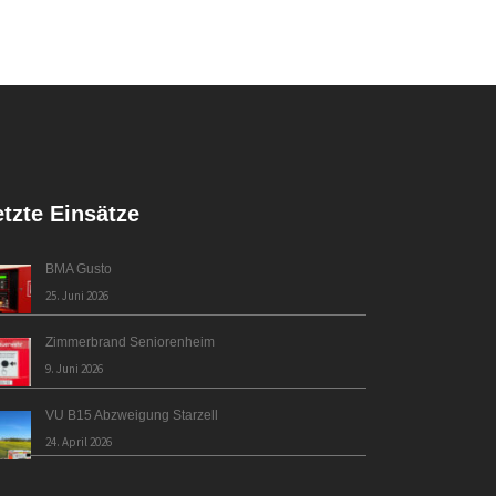
etzte Einsätze
BMA Gusto
25. Juni 2026
Zimmerbrand Seniorenheim
9. Juni 2026
VU B15 Abzweigung Starzell
24. April 2026