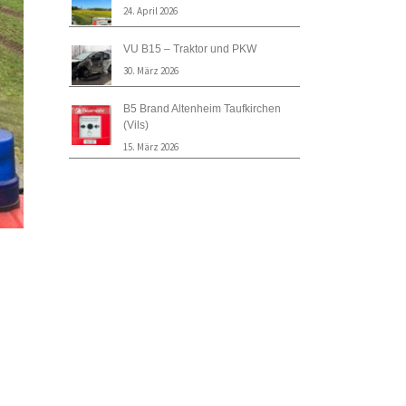
24. April 2026
VU B15 – Traktor und PKW
30. März 2026
B5 Brand Altenheim Taufkirchen
(Vils)
15. März 2026