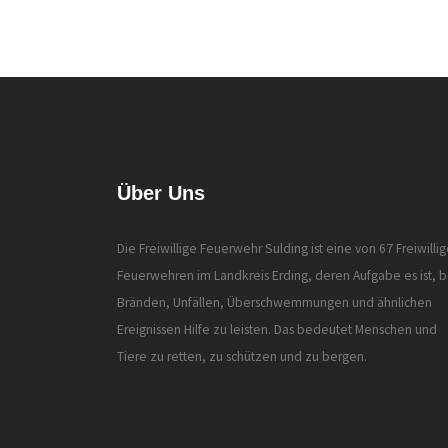
Über Uns
Die Freiwillige Feuerwehr Sulding ist eine von 67 Freiwilli
Feuerwehren im Landkreis Erding, deren Aufgabe es ist, b
Bränden, Unfällen, Überschwemmungen und ähnlichen
Ereignissen Hilfe zu leisten. Das bedeutet Menschen und
Tiere zu retten, zu schützen und zu bergen.