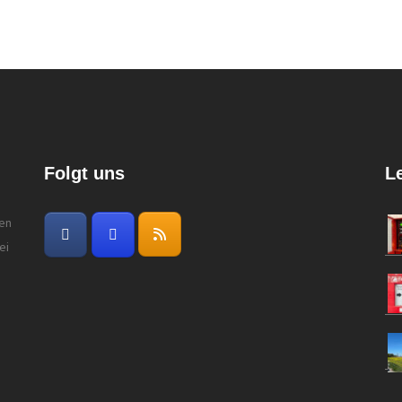
Folgt uns
L
gen
ei