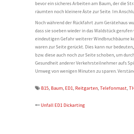
bevor ein sicheres Arbeiten am Baum, der die St
räumten noch kleinere Äste zur Seite. Im Anschl
Noch während der Rückfahrt zum Gerätehaus wu
dass sie soeben wieder in das Waldstück gerufen
eindeutigen Gefahr weiterer Windbruchbäume k
waren zur Seite gerückt. Dies kann nur bedeute
bzw. diese auch noch zur Seite schoben, um durc
Gesundheit anderer Verkehrsteilnehmer aufs Spi
Umweg von wenigen Minuten zu sparen. Verständn
B15
,
Baum
,
ED1
,
Reitgarten
,
Telefonmast
,
T
Beitrags-
Unfall ED1 Dickarting
Navigation