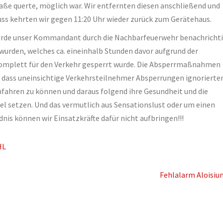
raße querte, möglich war. Wir entfernten diesen anschließend und
uss kehrten wir gegen 11:20 Uhr wieder zurück zum Gerätehaus.
rde unser Kommandant durch die Nachbarfeuerwehr benachrichti
 wurden, welches ca. eineinhalb Stunden davor aufgrund der
omplett für den Verkehr gesperrt wurde. Die Absperrmaßnahmen
n, dass uneinsichtige Verkehrsteilnehmer Absperrungen ignorierte
hfahren zu können und daraus folgend ihre Gesundheit und die
el setzen. Und das vermutlich aus Sensationslust oder um einen
is können wir Einsatzkräfte dafür nicht aufbringen!!!
HL
Fehlalarm Aloisiu