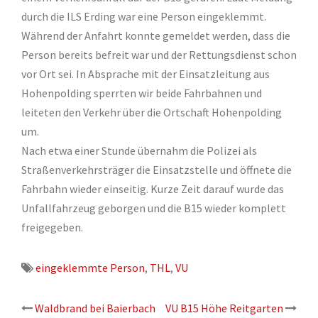
durch die ILS Erding war eine Person eingeklemmt.
Während der Anfahrt konnte gemeldet werden, dass die
Person bereits befreit war und der Rettungsdienst schon
vor Ort sei. In Absprache mit der Einsatzleitung aus
Hohenpolding sperrten wir beide Fahrbahnen und
leiteten den Verkehr über die Ortschaft Hohenpolding
um.
Nach etwa einer Stunde übernahm die Polizei als
Straßenverkehrsträger die Einsatzstelle und öffnete die
Fahrbahn wieder einseitig. Kurze Zeit darauf wurde das
Unfallfahrzeug geborgen und die B15 wieder komplett
freigegeben.
eingeklemmte Person
,
THL
,
VU
Beitrags-
Waldbrand bei Baierbach
VU B15 Höhe Reitgarten