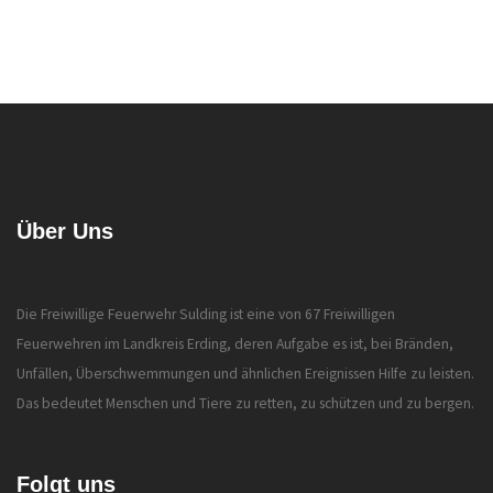
Über Uns
Die Freiwillige Feuerwehr Sulding ist eine von 67 Freiwilligen
Feuerwehren im Landkreis Erding, deren Aufgabe es ist, bei Bränden,
Unfällen, Überschwemmungen und ähnlichen Ereignissen Hilfe zu leisten.
Das bedeutet Menschen und Tiere zu retten, zu schützen und zu bergen.
Folgt uns