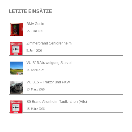
Navigation
LETZTE EINSÄTZE
BMA Gusto
25. Juni 2026
Zimmerbrand Seniorenheim
9. Juni 2026
VU B15 Abzweigung Starzell
24. April 2026
VU B15 – Traktor und PKW
30. März 2026
B5 Brand Altenheim Taufkirchen (Vils)
15. März 2026