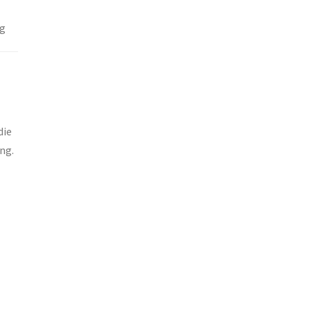
ng
die
ng.