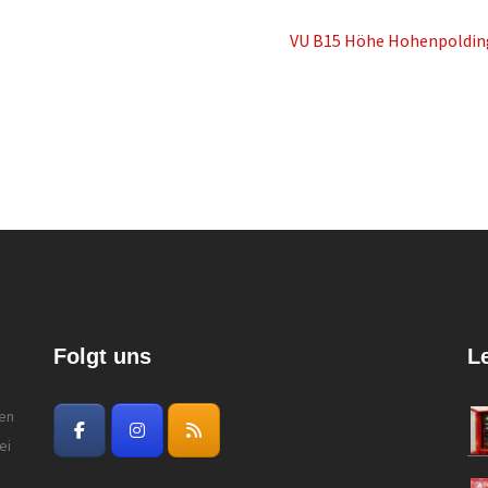
VU B15 Höhe Hohenpoldin
Folgt uns
L
gen
ei