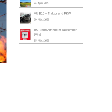
24. April 2026
VU B15 – Traktor und PKW
30. März 2026
B5 Brand Altenheim Taufkirchen
(Vils)
15. März 2026