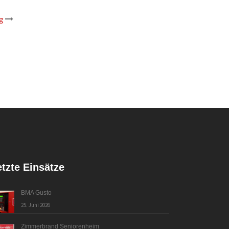
g
etzte Einsätze
BMA Gusto
25. Juni 2026
Zimmerbrand Seniorenheim