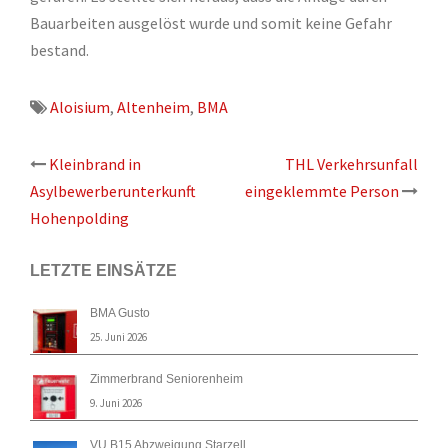
Bauarbeiten ausgelöst wurde und somit keine Gefahr
bestand.
Aloisium
,
Altenheim
,
BMA
Beitrags-
Kleinbrand in
THL Verkehrsunfall
Asylbewerberunterkunft
eingeklemmte Person
Navigation
Hohenpolding
LETZTE EINSÄTZE
BMA Gusto
25. Juni 2026
Zimmerbrand Seniorenheim
9. Juni 2026
VU B15 Abzweigung Starzell